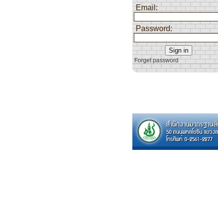
Email:
Password:
Forget password