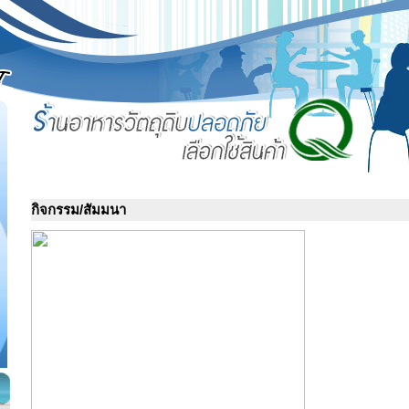
กิจกรรม/สัมมนา