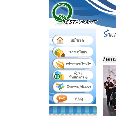
กิจกรร